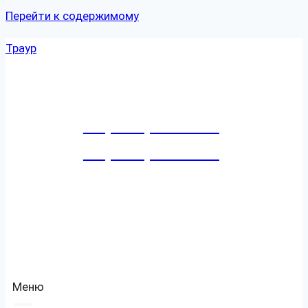
Перейти к содержимому
Траур
+7 (8452) 27-41-41
+7 (8452) 27-41-79
Режим работы:
Ежедневно и круглосуточно
Адрес:
г. Саратов
, ул.
Емлютина
, д.
4
7
Меню