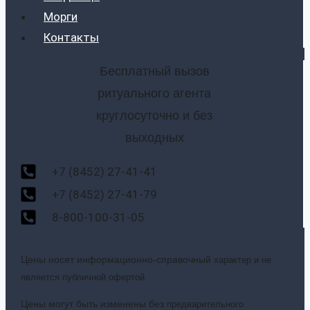
Морги
Контакты
Бесплатный вызов
ритуального агента
круглосуточно и без
выходных
+7 (8452) 27-41-41
+7 (8452) 27-41-79
8-800-100-31-05
Цены носят информационно-справочный
характер и не
является публичной офертой.
Цены могут быть изменены без
предварительного