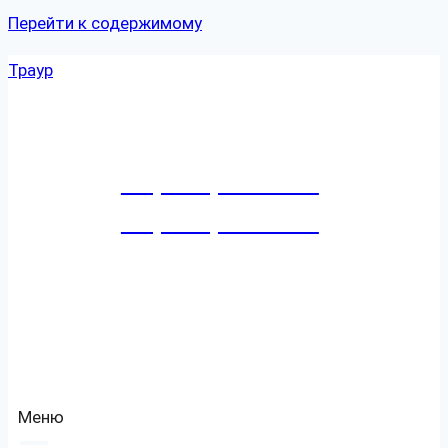
Перейти к содержимому
Траур
+7 (8452) 27-41-41
+7 (8452) 27-41-79
Режим работы:
Ежедневно и круглосуточно
Адрес:
г. Саратов
, ул.
Емлютина
, д.
4
7
Меню