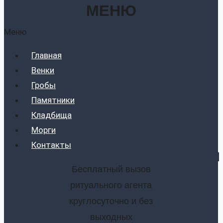
МЕНЮ
Меню
Главная
Венки
Гробы
Памятники
Кладбища
Морги
Контакты
Бесплатный вызов
ритуального агента
круглосуточно и без
выходных