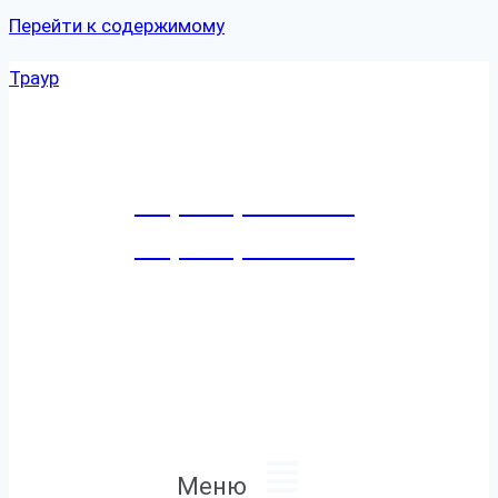
Перейти к содержимому
Траур
+7 (8452) 27-41-41
+7 (8452) 27-41-79
Режим работы:
Ежедневно и круглосуточно
Адрес:
г. Саратов
, ул.
Емлютина
, д.
4
7
Меню